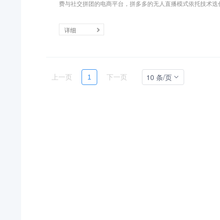
费与社交拼团的电商平台，拼多多的无人直播模式依托技术迭代与
详细
10 条/页
上一页
1
下一页