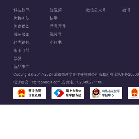
科技数码
短视频
微信公众号
微博
美妆护肤
快手
美食餐饮
哔哩哔哩
服装服饰
视频号
鞋类箱包
小红书
家用电器
母婴
新品推广
Copyright © 2017-2024 成都微新文化传播有限公司版权所有
蜀ICP备20003
投诉建议：ct@bobaola.com 或 致电：028-86271188