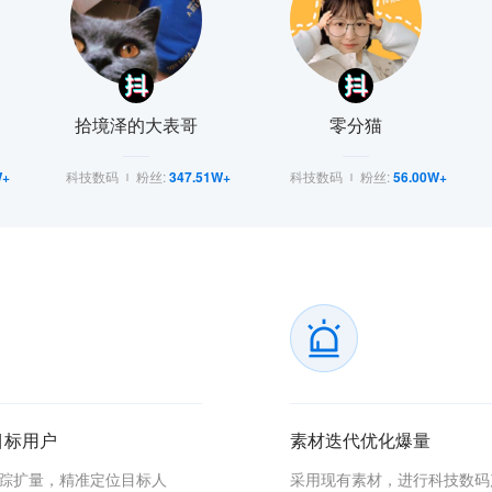
拾境泽的大表哥
零分猫
W+
科技数码
粉丝:
347.51W+
科技数码
粉丝:
56.00W+
目标用户
素材迭代优化爆量
ke追踪扩量，精准定位目标人
采用现有素材，进行科技数码