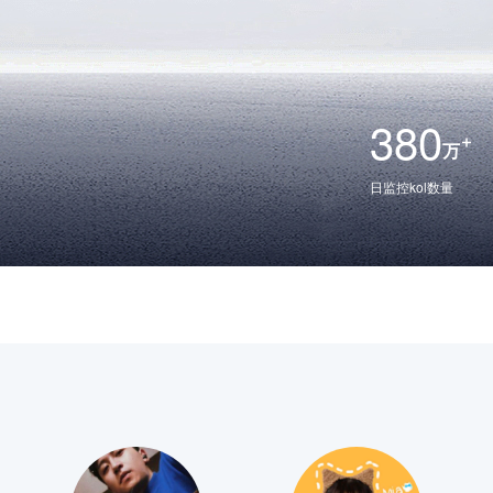
380
万
日监控kol数量