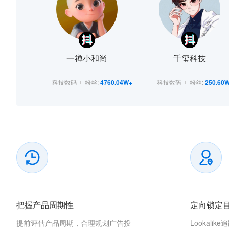
一禅小和尚
千玺科技
科技数码
粉丝:
4760.04W+
科技数码
粉丝:
250.60
把握产品周期性
定向锁定
提前评估产品周期，合理规划广告投
Lookali