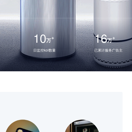
10
16
万
万
日监控kol数量
已累计服务广告主