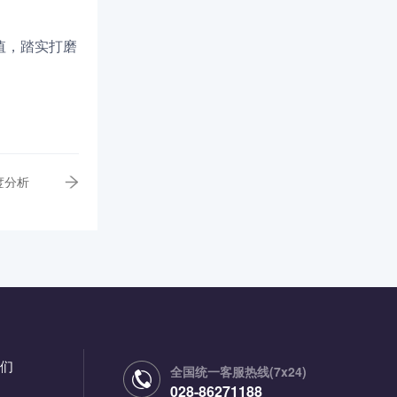
值，踏实打磨
度分析
们
全国统一客服热线(7x24)
028-86271188