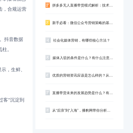
2
拼多多无人直播带货模式解析：技术驱动下的...
打击，合规运营
3
新手必看：微信公众号营销策略的基础搭建思...
额。抖音数据
4
社会化媒体营销，有哪些核心方法？
砥柱。
5
媒体入驻的条件是什么？有什么注意事项？
显示，生鲜、
6
优质的营销资讯应该是怎么样的？从这几个角...
7
直播带货未来的发展趋势是什么？有什么好的...
过客”沉淀到
8
从“后浪”到“入海”，播豹网带你分析短视频营...