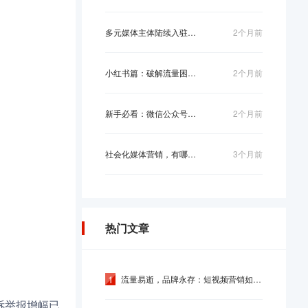
多元媒体主体陆续入驻！今日头条构建权威资...
2个月前
小红书篇：破解流量困局，精准优化让你的笔...
2个月前
新手必看：微信公众号营销策略的基础搭建思...
2个月前
社会化媒体营销，有哪些核心方法？
3个月前
热门文章
1
流量易逝，品牌永存：短视频营销如何从“收...
诉举报增幅已