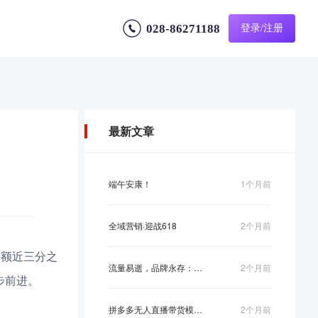
028-86271188
登录/注册
最新文章
端午安康！
1个月前
全域营销·迎战618
2个月前
售额近三分之
流量易逝，品牌永存：短视频营销如何从“收...
2个月前
步前进。
拼多多无人直播带货模式解析：技术驱动下的...
2个月前