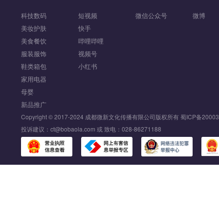
科技数码
短视频
微信公众号
微博
美妆护肤
快手
美食餐饮
哔哩哔哩
服装服饰
视频号
鞋类箱包
小红书
家用电器
母婴
新品推广
Copyright © 2017-2024 成都微新文化传播有限公司版权所有
蜀ICP备20003
投诉建议：ct@bobaola.com 或 致电：028-86271188