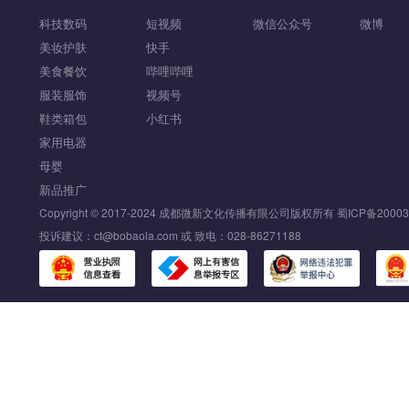
科技数码
短视频
微信公众号
微博
美妆护肤
快手
美食餐饮
哔哩哔哩
服装服饰
视频号
鞋类箱包
小红书
家用电器
母婴
新品推广
Copyright © 2017-2024 成都微新文化传播有限公司版权所有
蜀ICP备20003
投诉建议：ct@bobaola.com 或 致电：028-86271188