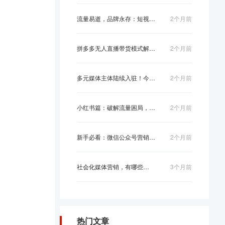
流量易逝，品牌永存：短视频营销如何从“收...
2个月前
拼多多无人直播带货模式解析：技术驱动下的...
2个月前
多元媒体主体陆续入驻！今日头条构建权威资...
2个月前
小红书篇：破解流量困局，精准优化让你的笔...
2个月前
新手必看：微信公众号营销策略的基础搭建思...
2个月前
社会化媒体营销，有哪些核心方法？
3个月前
热门文章