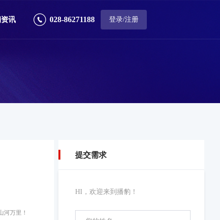
028-86271188
销资讯
登录/注册
台
提交需求
HI，欢迎来到播豹！
山河万里！