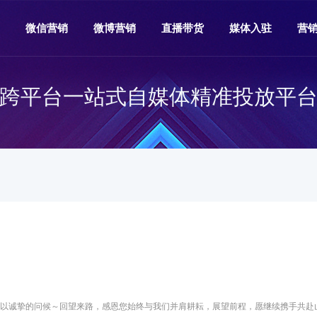
微信营销
微博营销
直播带货
媒体入驻
营
跨平台一站式自媒体精准投放平
致以诚挚的问候～回望来路，感恩您始终与我们并肩耕耘，展望前程，愿继续携手共赴