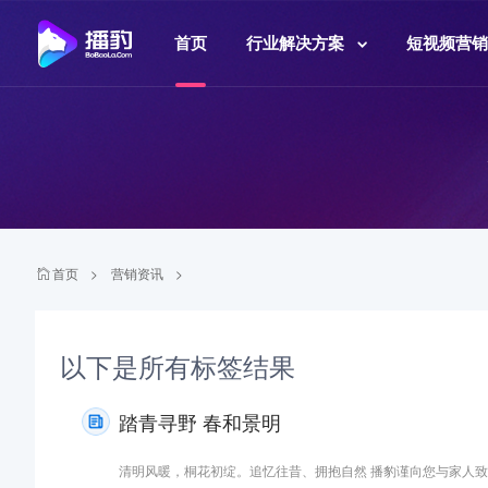
首页
行业解决方案
短视频营销
首页
>
营销资讯
>
以下是
所有标签结果
踏青寻野 春和景明
清明风暖，桐花初绽。追忆往昔、拥抱自然 播豹谨向您与家人