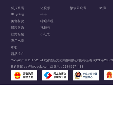
科技数码
短视频
微信公众号
微博
美妆护肤
快手
美食餐饮
哔哩哔哩
服装服饰
视频号
鞋类箱包
小红书
家用电器
母婴
新品推广
Copyright © 2017-2024 成都微新文化传播有限公司版权所有
蜀ICP备20003
投诉建议：ct@bobaola.com 或 致电：028-86271188